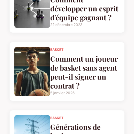
développer un esprit
d'équipe gagnant ?
22 décembre 2023
BASKET
Comment un joueur
de basket sans agent
peut-il signer un
contrat ?
5 janvier 2026
BASKET
Générations de