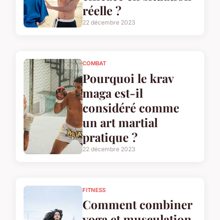
réelle ?
22 décembre 2023
COMBAT
Pourquoi le krav
maga est-il
considéré comme
un art martial
pratique ?
22 décembre 2023
FITNESS
Comment combiner
yoga et musculation