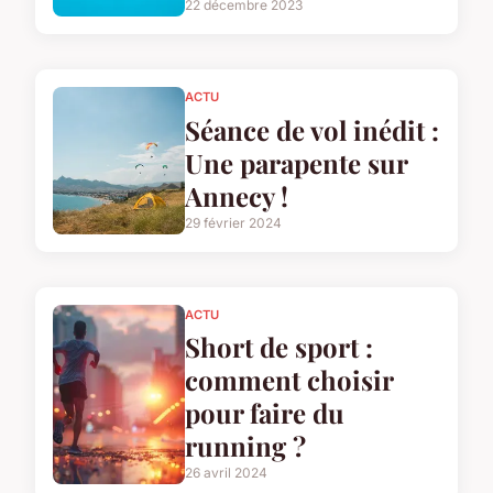
22 décembre 2023
ACTU
Séance de vol inédit :
Une parapente sur
Annecy !
29 février 2024
ACTU
Short de sport :
comment choisir
pour faire du
running ?
26 avril 2024