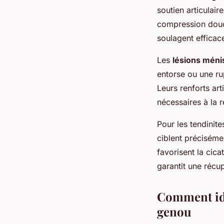
soutien articulai
compression douce
soulagent efficac
Les
lésions méni
entorse ou une rup
Leurs renforts ar
nécessaires à la 
Pour les tendinit
ciblent préciséme
favorisent la cic
garantit une récup
Comment ide
genou