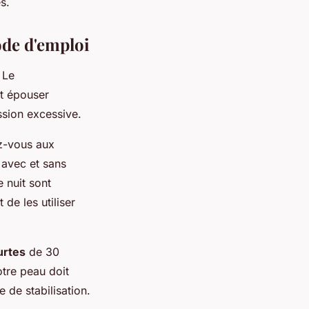
s.
ode d'emploi
 Le
it épouser
ssion excessive.
ez-vous aux
 avec et sans
 nuit sont
de les utiliser
urtes
de 30
tre peau doit
 de stabilisation.