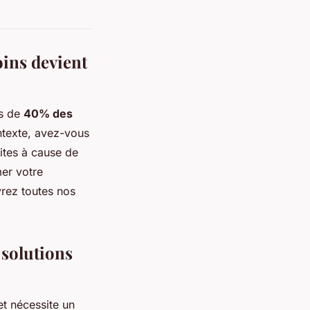
oins devient
ès de
40% des
ntexte, avez-vous
rites à cause de
mer votre
vrez toutes nos
 solutions
t nécessite un