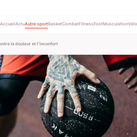
Accueil
Actu
Autre sport
Basket
Combat
Fitness
Foot
Musculation
Vél
ontre la douleur et l'inconfort