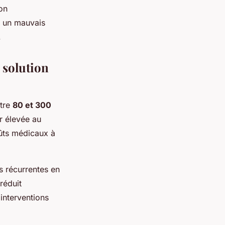
ion
 un mauvais
.
 solution
ntre
80 et 300
r élevée au
oûts médicaux à
s récurrentes en
réduit
 interventions