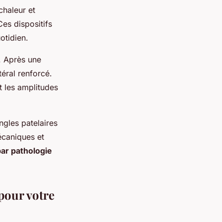
chaleur et
es dispositifs
otidien.
. Après une
téral renforcé.
t les amplitudes
ngles patelaires
écaniques et
par pathologie
pour votre