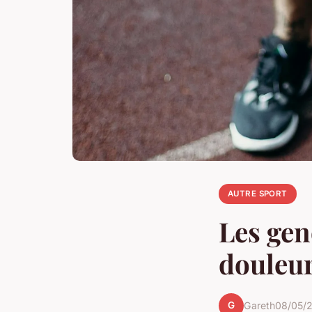
AUTRE SPORT
Les geno
douleur
G
Gareth
08/05/