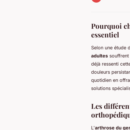
Pourquoi ch
essentiel
Selon une étude d
adultes
souffrent
déjà ressenti cett
douleurs persista
quotidien en offra
solutions spéciali
Les différen
orthopédiq
L'
arthrose du ge