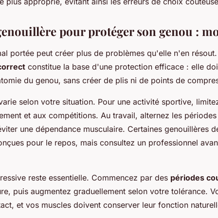
 le plus approprié, évitant ainsi les erreurs de choix coûteuse
genouillère pour protéger son genou : m
al portée peut créer plus de problèmes qu'elle n'en résout.
correct
constitue la base d'une protection efficace : elle do
atomie du genou, sans créer de plis ni de points de compre
arie selon votre situation. Pour une activité sportive, limit
ement et aux compétitions. Au travail, alternez les périodes
éviter une dépendance musculaire. Certaines genouillères de
nçues pour le repos, mais consultez un professionnel avant 
gressive reste essentielle. Commencez par des
périodes co
re, puis augmentez graduellement selon votre tolérance. Vo
act, et vos muscles doivent conserver leur fonction naturelle