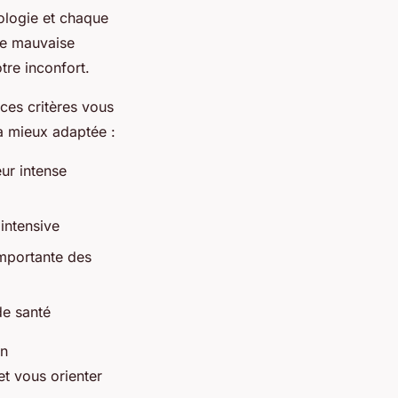
ologie et chaque
ne mauvaise
tre inconfort.
 ces critères vous
a mieux adaptée :
ur intense
intensive
 importante des
de santé
Un
et vous orienter