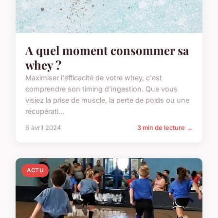
A quel moment consommer sa
whey ?
Maximiser l'efficacité de votre whey, c'est
comprendre son timing d'ingestion. Que vous
visiez la prise de muscle, la perte de poids ou une
récupérati...
6 avril 2024
3 min de lecture →
ACTU