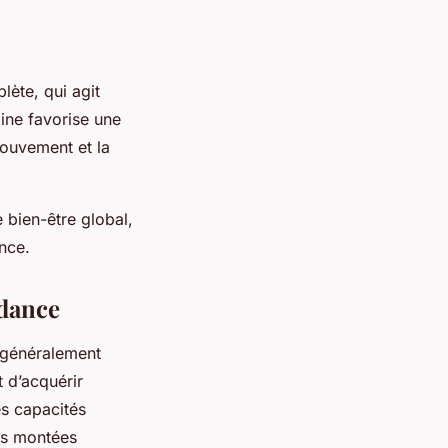
lète, qui agit
line favorise une
mouvement et la
 bien-être global,
nce.
 dance
 généralement
 d’acquérir
es capacités
es montées