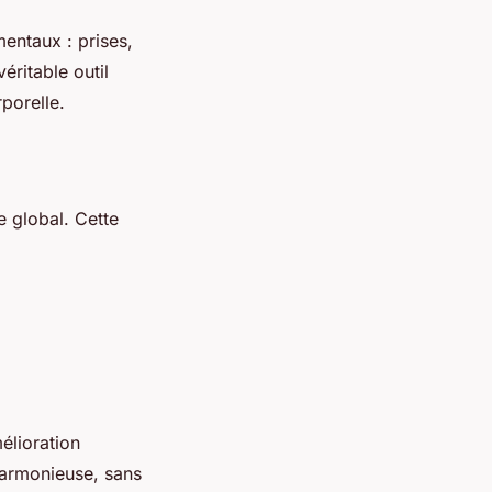
entaux : prises,
éritable outil
porelle.
e global. Cette
élioration
harmonieuse, sans