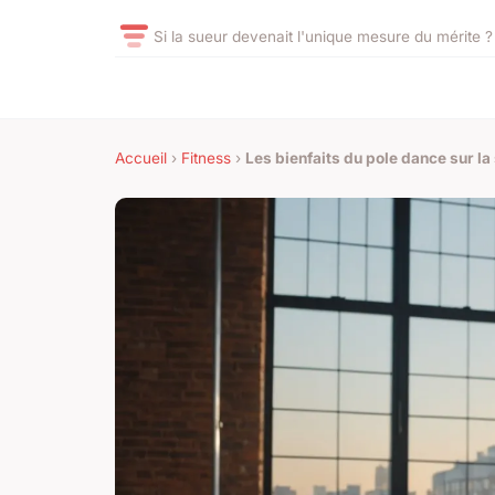
Si la sueur devenait l'unique mesure du mérite ?
Accueil
›
Fitness
›
Les bienfaits du pole dance sur l