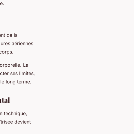
e.
nt de la
igures aériennes
corps.
orporelle. La
ter ses limites,
 le long terme.
ntal
on technique,
trisée devient