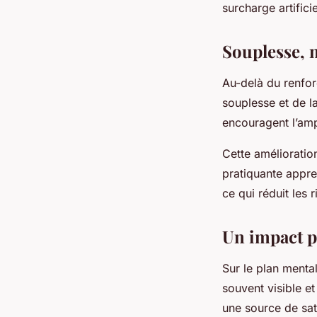
surcharge artifici
Souplesse, m
Au-delà du renfo
souplesse et de la
encouragent l’amp
Cette amélioratio
pratiquante appren
ce qui réduit les
Un impact po
Sur le plan menta
souvent visible e
une source de sat