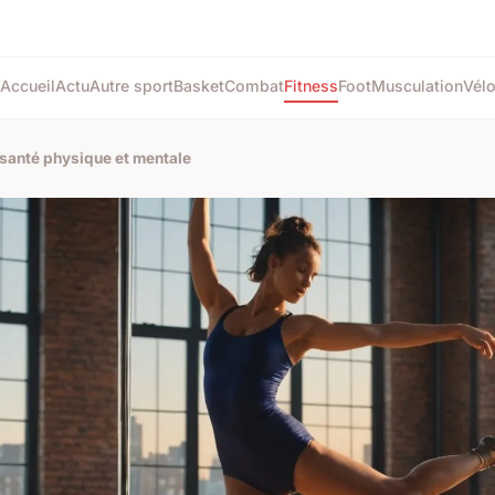
Accueil
Actu
Autre sport
Basket
Combat
Fitness
Foot
Musculation
Vél
a santé physique et mentale