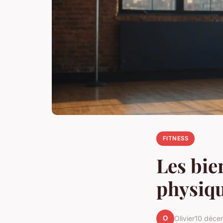
FITNESS
Les bie
physiqu
O
Olivier
10 déce