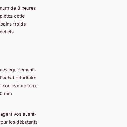
nimum de 8 heures
plétez cette
bains froids
déchets
ques équipements
l'achat prioritaire
e soulevé de terre
 10 mm
lagent vos avant-
Pour les débutants