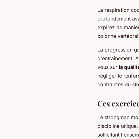
La respiration co
profondément avan
expirez de manièr
colonne vertébral
La progression gr
d'entraînement. 
vous sur
la quali
négliger le renfo
contraintes du st
Ces exercic
Le strongman mod
discipline unique
sollicitant l'en