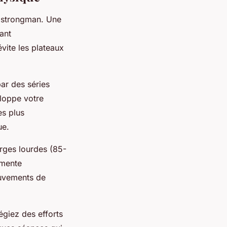
n strongman. Une
ant
ite les plateaux
ar des séries
loppe votre
es plus
ue.
arges lourdes (85-
gmente
uvements de
égiez des efforts