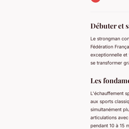
Débuter et s
Le strongman conn
Fédération França
exceptionnelle et
se transformer gr
Les fondam
L'échauffement s
aux sports classi
simultanément pl
articulations ave
pendant 10 à 15 m