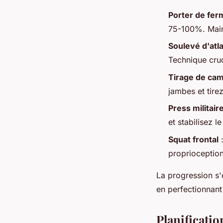
Porter de fer
75-100%. Maint
Soulevé d'atl
Technique cruc
Tirage de ca
jambes et tire
Press militair
et stabilisez 
Squat frontal
:
proprioception
La progression s'
en perfectionnan
Planificatio