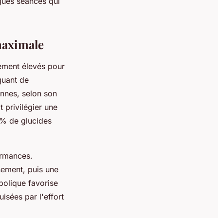
ngues séances qui
maximale
ement élevés pour
iquant de
ennes, selon son
t privilégier une
5% de glucides
ormances.
nement, puis une
bolique favorise
isées par l'effort