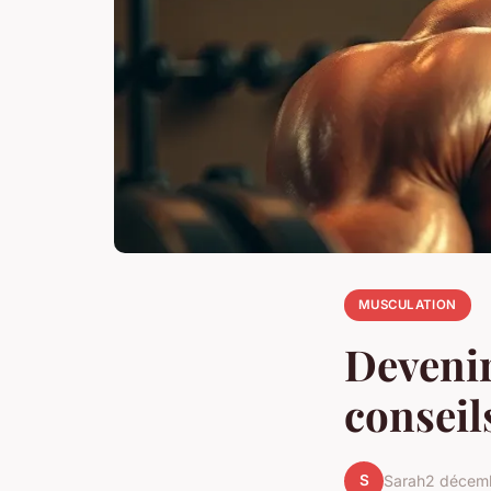
MUSCULATION
Devenir
conseil
S
Sarah
2 décem