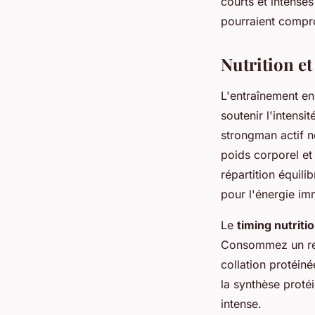
courts et intense
pourraient compr
Nutrition e
L'entraînement e
soutenir l'intensi
strongman actif n
poids corporel et 
répartition équil
pour l'énergie im
Le
timing nutriti
Consommez un rep
collation protéin
la synthèse proté
intense.