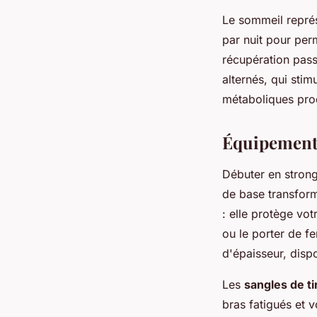
Le sommeil représ
par nuit pour per
récupération pass
alternés, qui stim
métaboliques produ
Équipement 
Débuter en stron
de base transfor
: elle protège vo
ou le porter de fe
d'épaisseur, dispo
Les
sangles de t
bras fatigués et 