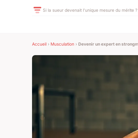
Si la sueur devenait l'unique mesure du mérite ?
Accueil
›
Musculation
›
Devenir un expert en strongm