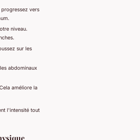
 progressez vers
mum.
tre niveau.
nches.
oussez sur les
z les abdominaux
Cela améliore la
 l'intensité tout
physique