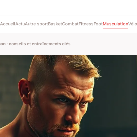
Accueil
Actu
Autre sport
Basket
Combat
Fitness
Foot
Musculation
Vél
an : conseils et entraînements clés