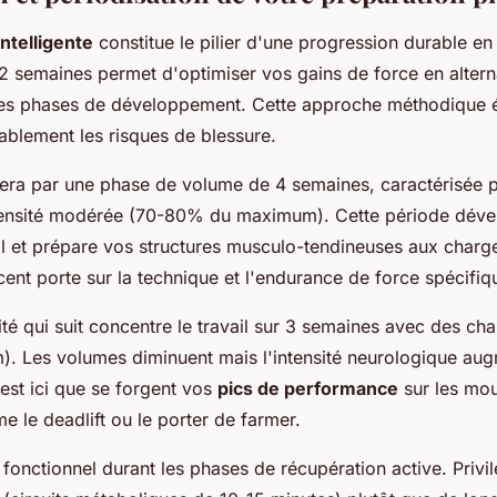
intelligente
constitue le pilier d'une progression durable e
 12 semaines permet d'optimiser vos gains de force en altern
les phases de développement. Cette approche méthodique év
rablement les risques de blessure.
era par une phase de volume de 4 semaines, caractérisée p
ensité modérée (70-80% du maximum). Cette période déve
il et prépare vos structures musculo-tendineuses aux charg
cent porte sur la technique et l'endurance de force spécifiq
ité qui suit concentre le travail sur 3 semaines avec des ch
 Les volumes diminuent mais l'intensité neurologique au
est ici que se forgent vos
pics de performance
sur les mo
 le deadlift ou le porter de farmer.
 fonctionnel durant les phases de récupération active. Privil