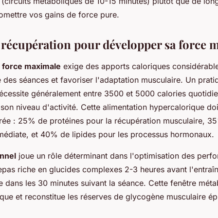
s (circuits métaboliques de 10-15 minutes) plutôt que de lo
omettre vos gains de force pure.
t récupération pour développer sa force 
n
force maximale
exige des apports caloriques considérabl
té des séances et favoriser l'adaptation musculaire. Un prat
écessite généralement entre 3500 et 5000 calories quotidi
son niveau d'activité. Cette alimentation hypercalorique doi
ibrée : 25% de protéines pour la récupération musculaire, 3
médiate, et 40% de lipides pour les processus hormonaux.
onnel
joue un rôle déterminant dans l'optimisation des perf
as riche en glucides complexes 2-3 heures avant l'entraî
ée dans les 30 minutes suivant la séance. Cette fenêtre méta
ique et reconstitue les réserves de glycogène musculaire épu