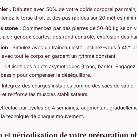
mier
: Débutez avec 50% de votre poids corporel par main,
enez le torse droit et des pas rapides sur 20 mètres mini
as stone
: Commencez par des pierres de 50-80 kg selon vo
iale : genoux écartés, dos rond contrôlé, explosion des ha
mion
: Simulez avec un traîneau lesté. Inclinez-vous à 45°, p
z avec tout le corps en gardant un rythme constant.
e
: Utilisez des objets asymétriques (tronc, barils). Engage
le bassin pour compenser le déséquilibre.
 Intégrez des charges instables comme des sacs de sable. 
 et renforce les muscles stabilisateurs.
effectue par cycles de 4 semaines, augmentant graduellement
t la technique de chaque mouvement.
n et périodisation de votre préparation 