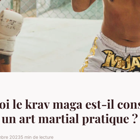
i le krav maga est-il con
n art martial pratique ?
mbre 2023
5 min de lecture