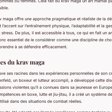
ommes ou femmes. Cela fait du krav maga un art martial pa
ible.
 maga offre une approche pragmatique et réaliste de la d
t l’accent sur l’entraînement physique, l’adaptabilité et la ge
tress. De plus, il est accessible à tous, ce qui en fait un ar
 donc essentiel de le considérer comme une discipline de ch
prendre à se défendre efficacement.
nes du krav maga
ve ses racines dans les expériences personnelles de son cr
enfeld, un boxeur et lutteur accompli, a développé cette dis
sions violentes qu’il a connues dans sa jeunesse en Europe 
pétences en boxe, lutte et jiu-jitsu, il a créé un système d
utilisé dans des situations de combat réelles.