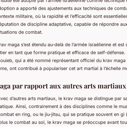
nsuite été adopté par l’armée israélienne comme technique
 adoption a apporté des ajustements aux techniques de comb
texte militaire, où la rapidité et l’efficacité sont essentiel
réputation de discipline adaptative, capable de répondre au
ituations de combat.
krav maga s’est étendu au-delà de l’armée israélienne et est
ier en tant que forme pratique et efficace de self-défense. 
uieb, qui a été nommé représentant officiel du krav maga 
me, ont contribué à populariser cet art martial à l’échelle m
aga par rapport aux autres arts martiaux
ec d’autres arts martiaux, le krav maga se distingue par sa
ratique. Ainsi, contrairement à des disciplines comme le mua
ombat en ring, ou le jiu-jitsu, qui se pratique souvent en gi 
 plus le combat au sol, le krav maga se préoccupe avant tout