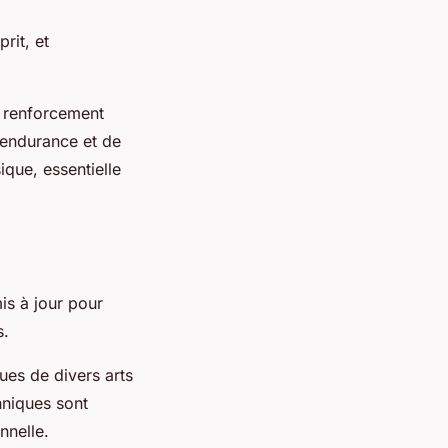
rit, et
u renforcement
’endurance et de
ique, essentielle
is à jour pour
s.
es de divers arts
chniques sont
nnelle.