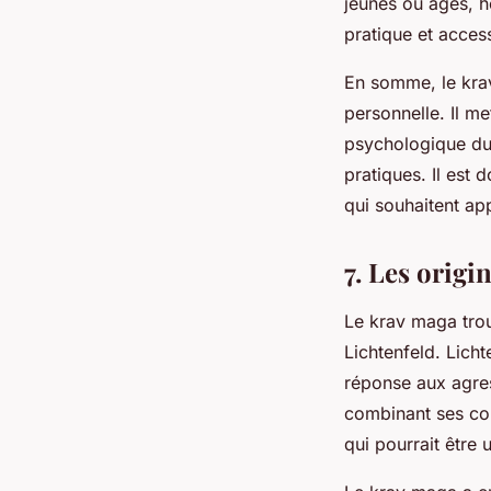
jeunes ou âgés, h
pratique et access
En somme, le krav
personnelle. Il me
psychologique du s
pratiques. Il est
qui souhaitent ap
7. Les origi
Le krav maga trou
Lichtenfeld. Licht
réponse aux agres
combinant ses com
qui pourrait être 