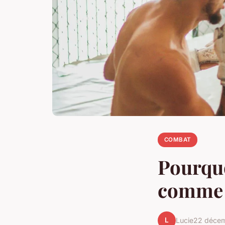
COMBAT
Pourquo
comme u
L
Lucie
22 déce