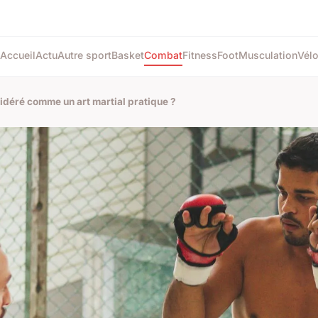
Accueil
Actu
Autre sport
Basket
Combat
Fitness
Foot
Musculation
Vél
sidéré comme un art martial pratique ?