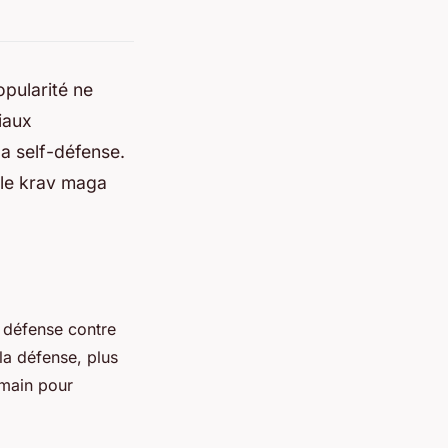
pularité ne
iaux
la self-défense.
 le krav maga
a défense contre
 la défense, plus
umain pour