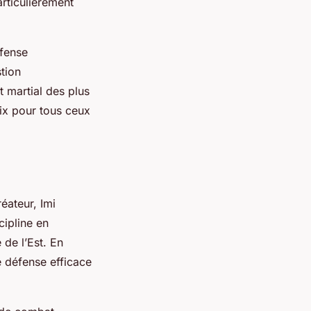
rticulièrement
éfense
stion
t martial des plus
oix pour tous ceux
éateur, Imi
cipline en
de l’Est. En
e défense efficace