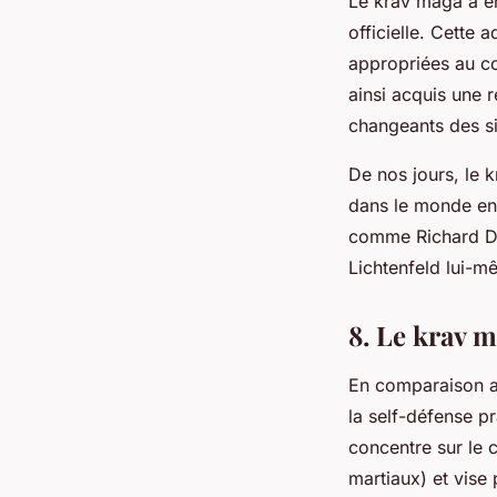
Le krav maga a e
officielle. Cette
appropriées au con
ainsi acquis une 
changeants des s
De nos jours, le 
dans le monde ent
comme Richard Do
Lichtenfeld lui-mê
8. Le krav m
En comparaison av
la self-défense p
concentre sur le c
martiaux) et vise