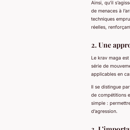
Ainsi, qu’il s’ag
de menaces à l’ar
techniques emprun
réelles, renforçant
2. Une appr
Le krav maga est 
série de mouvemen
applicables en ca
Il se distingue p
de compétitions e
simple : permettr
d’agression.
3. L’import