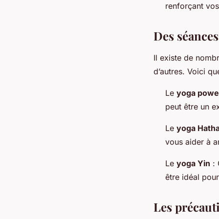
renforçant vo
Des séances
Il existe de nomb
d’autres. Voici q
Le
yoga powe
peut être un e
Le
yoga Hath
vous aider à a
Le
yoga Yin
: 
être idéal pour
Les précaut