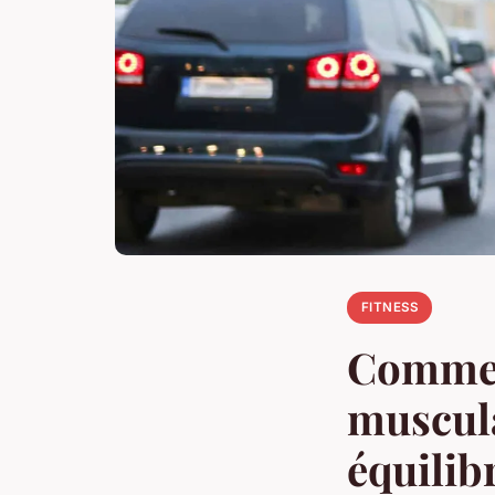
FITNESS
Commen
muscul
équilib