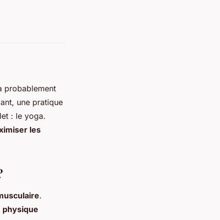
ra probablement
ant, une pratique
et : le yoga.
ximiser les
?
usculaire
.
é physique