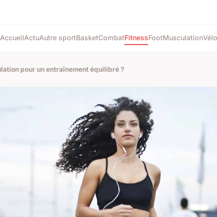
Accueil
Actu
Autre sport
Basket
Combat
Fitness
Foot
Musculation
Vél
tion pour un entraînement équilibré ?