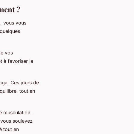
ment ?
n
, vous vous
 quelques
de vos
 à favoriser la
oga. Ces jours de
quilibre, tout en
e musculation.
 vous soulevez
é tout en