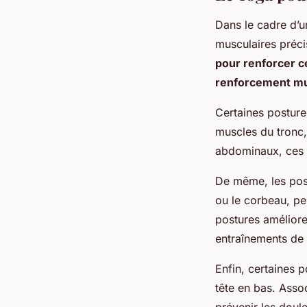
Dans le cadre d’u
musculaires préc
pour renforcer c
renforcement mu
Certaines posture
muscles du tronc,
abdominaux, ces p
De même, les post
ou le corbeau, peu
postures amélioren
entraînements de
Enfin, certaines 
tête en bas. Asso
prévenir les doul