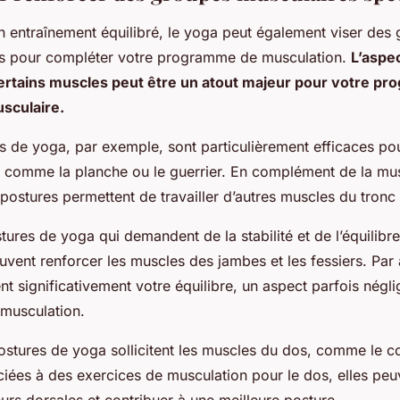
n entraînement équilibré, le yoga peut également viser des
is pour compléter votre programme de musculation.
L’aspe
ertains muscles peut être un atout majeur pour votre p
sculaire.
s de yoga, par exemple, sont particulièrement efficaces pou
 comme la planche ou le guerrier. En complément de la mus
ostures permettent de travailler d’autres muscles du tronc
ures de yoga qui demandent de la stabilité et de l’équilibr
vent renforcer les muscles des jambes et les fessiers. Par a
t significativement votre équilibre, un aspect parfois négli
 musculation.
postures de yoga sollicitent les muscles du dos, comme le c
ciées à des exercices de musculation pour le dos, elles peu
eurs dorsales et contribuer à une meilleure posture.