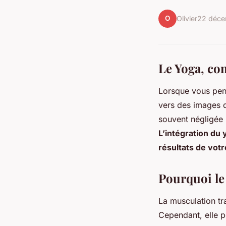
O
Olivier
22 déce
Le Yoga, co
Lorsque vous pen
vers des images d
souvent négligée 
L’intégration du
résultats de vot
Pourquoi le
La musculation tr
Cependant, elle p