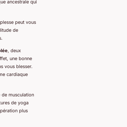
ique ancestrale qui
uplesse peut vous
litude de
s.
ôlée
, deux
ffet, une bonne
ns vous blesser.
hme cardiaque
e de musculation
stures de yoga
upération plus