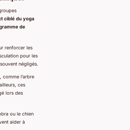
 groupes
ct ciblé du yoga
rogramme de
r renforcer les
culation pour les
 souvent négligés.
e, comme l’arbre
illeurs, ces
gé lors des
obra ou le chien
vent aider à