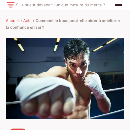
Si la sueur devenait l'unique mesure du mérite ?
Accueil
›
Actu
›
Comment la boxe peut-elle aider à améliorer
la confiance en soi ?